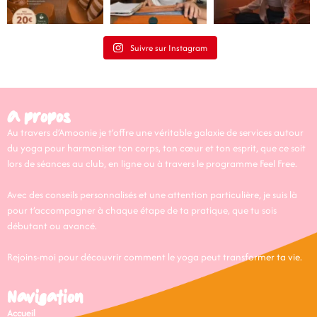
Suivre sur Instagram
A propos
Au travers d’Amoonie je t’offre une véritable galaxie de services autour
du yoga pour harmoniser ton corps, ton cœur et ton esprit, que ce soit
lors de séances au club, en ligne ou à travers le programme Feel Free.
Avec des conseils personnalisés et une attention particulière, je suis là
pour t’accompagner à chaque étape de ta pratique, que tu sois
débutant ou avancé.
Rejoins-moi pour découvrir comment le yoga peut transformer ta vie.
Navigation
Accueil