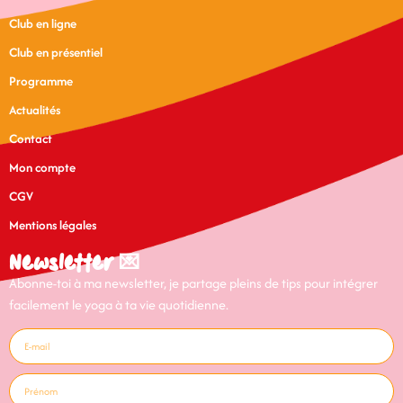
Club en ligne
Club en présentiel
Programme
Actualités
Contact
Mon compte
CGV
Mentions légales
Newsletter 💌
Abonne-toi à ma newsletter, je partage pleins de tips pour intégrer
facilement le yoga à ta vie quotidienne.